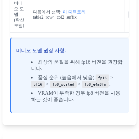
비디
오 모
다음에서 선택:
이 디렉토리
델
Com
table2_row4_col2_suffix
(확산
모델)
비디오 모델 권장 사항:
최상의 품질을 위해 fp16 버전을 권장합
니다.
품질 순위 (높음에서 낮음):
>
fp16
>
>
。
bf16
fp8_scaled
fp8_e4m3fn
VRAM이 부족한 경우 fp8 버전을 사용
하는 것이 좋습니다.