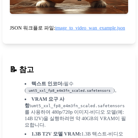
JSON 워크플로 파일:
image_to_video_wan_example.json
📝
참고
텍스트 인코더:
필수
(
)。
umt5_xxl_fp8_e4m3fn_scaled.safetensors
VRAM 요구 사
항:
umt5_xxl_fp8_e4m3fn_scaled.safetensors
를 사용하여 480p/720p 이미지-비디오 모델(예:
14B I2V)을 실행하려면 약 40GB의 VRAM이 필
요합니다.
1.3B T2V 모델 VRAM:
1.3B 텍스트-비디오