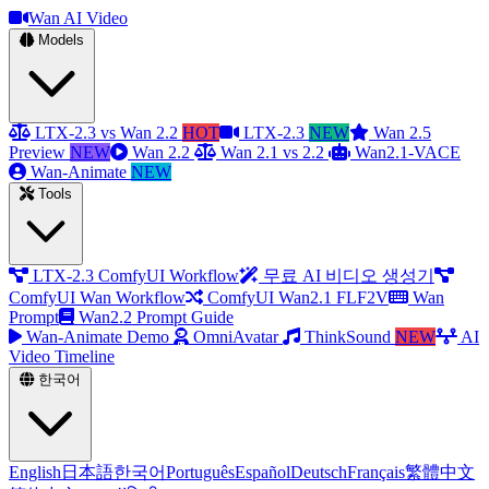
Wan AI Video
Models
LTX-2.3 vs Wan 2.2
HOT
LTX-2.3
NEW
Wan 2.5
Preview
NEW
Wan 2.2
Wan 2.1 vs 2.2
Wan2.1-VACE
Wan-Animate
NEW
Tools
LTX-2.3 ComfyUI Workflow
무료 AI 비디오 생성기
ComfyUI Wan Workflow
ComfyUI Wan2.1 FLF2V
Wan
Prompt
Wan2.2 Prompt Guide
Wan-Animate Demo
OmniAvatar
ThinkSound
NEW
AI
Video Timeline
한국어
English
日本語
한국어
Português
Español
Deutsch
Français
繁體中文