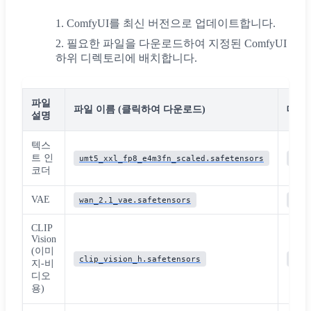
ComfyUI를 최신 버전으로 업데이트합니다.
필요한 파일을 다운로드하여 지정된 ComfyUI
하위 디렉토리에 배치합니다.
파일
파일 이름 (클릭하여 다운로드)
대상
설명
텍스
트 인
umt5_xxl_fp8_e4m3fn_scaled.safetensors
Com
코더
VAE
wan_2.1_vae.safetensors
Com
CLIP
Vision
(이미
clip_vision_h.safetensors
Com
지-비
디오
용)