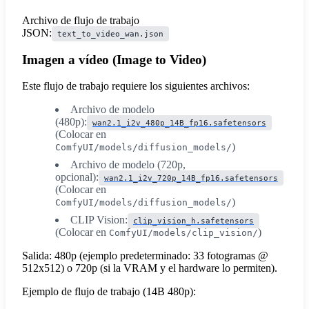
Archivo de flujo de trabajo
JSON:
text_to_video_wan.json
Imagen a vídeo (Image to Video)
Este flujo de trabajo requiere los siguientes archivos:
Archivo de modelo
(480p):
wan2.1_i2v_480p_14B_fp16.safetensors
(Colocar en
)
ComfyUI/models/diffusion_models/
Archivo de modelo (720p,
opcional):
wan2.1_i2v_720p_14B_fp16.safetensors
(Colocar en
)
ComfyUI/models/diffusion_models/
CLIP Vision:
clip_vision_h.safetensors
(Colocar en
)
ComfyUI/models/clip_vision/
Salida: 480p (ejemplo predeterminado: 33 fotogramas @
512x512) o 720p (si la VRAM y el hardware lo permiten).
Ejemplo de flujo de trabajo (14B 480p):