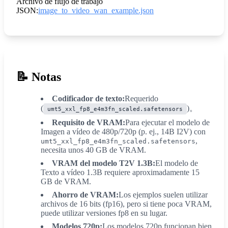
Archivo de flujo de trabajo
JSON:
image_to_video_wan_example.json
📝
Notas
Codificador de texto:
Requerido
(
)。
umt5_xxl_fp8_e4m3fn_scaled.safetensors
Requisito de VRAM:
Para ejecutar el modelo de
Imagen a vídeo de 480p/720p (p. ej., 14B I2V) con
,
umt5_xxl_fp8_e4m3fn_scaled.safetensors
necesita unos 40 GB de VRAM.
VRAM del modelo T2V 1.3B:
El modelo de
Texto a vídeo 1.3B requiere aproximadamente 15
GB de VRAM.
Ahorro de VRAM:
Los ejemplos suelen utilizar
archivos de 16 bits (fp16), pero si tiene poca VRAM,
puede utilizar versiones fp8 en su lugar.
Modelos 720p:
Los modelos 720p funcionan bien