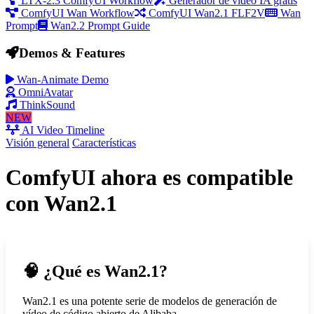
LTX-2.3 ComfyUI Workflow
Generador de vídeo IA gratis
ComfyUI Wan Workflow
ComfyUI Wan2.1 FLF2V
Wan
Prompt
Wan2.2 Prompt Guide
Demos & Features
Wan-Animate Demo
OmniAvatar
ThinkSound
NEW
AI Video Timeline
Visión general
Características
ComfyUI ahora es compatible
con Wan2.1
🧠
¿Qué es Wan2.1?
Wan2.1 es una potente serie de modelos de generación de
vídeo de código abierto de Alibaba.