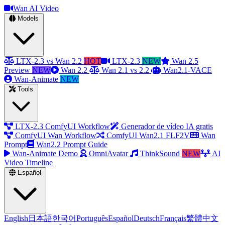
Wan AI Video
Models
LTX-2.3 vs Wan 2.2
HOT
LTX-2.3
NEW
Wan 2.5
Preview
NEW
Wan 2.2
Wan 2.1 vs 2.2
Wan2.1-VACE
Wan-Animate
NEW
Tools
LTX-2.3 ComfyUI Workflow
Generador de vídeo IA gratis
ComfyUI Wan Workflow
ComfyUI Wan2.1 FLF2V
Wan
Prompt
Wan2.2 Prompt Guide
Wan-Animate Demo
OmniAvatar
ThinkSound
NEW
AI
Video Timeline
Español
English
日本語
한국어
Português
Español
Deutsch
Français
繁體中文