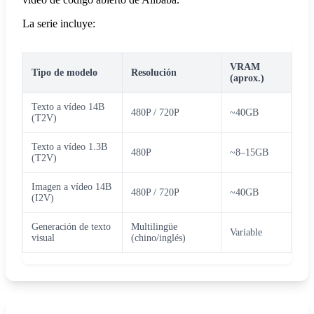
La serie incluye:
VRAM
Tipo de modelo
Resolución
(aprox.)
Texto a vídeo 14B
480P / 720P
~40GB
(T2V)
Texto a vídeo 1.3B
480P
~8–15GB
(T2V)
Imagen a vídeo 14B
480P / 720P
~40GB
(I2V)
Generación de texto
Multilingüe
Variable
visual
(chino/inglés)