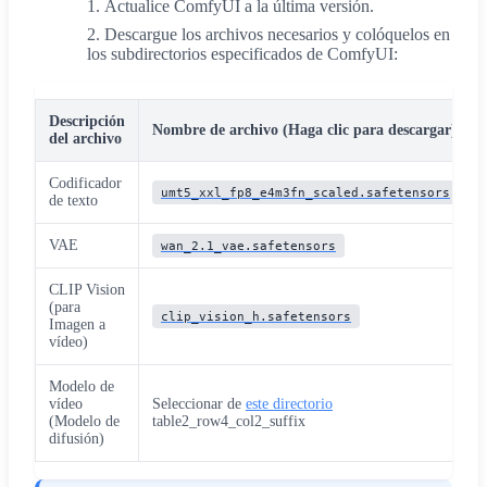
Actualice ComfyUI a la última versión.
Descargue los archivos necesarios y colóquelos en
los subdirectorios especificados de ComfyUI:
Descripción
Nombre de archivo (Haga clic para descargar)
del archivo
Codificador
umt5_xxl_fp8_e4m3fn_scaled.safetensors
de texto
VAE
wan_2.1_vae.safetensors
CLIP Vision
(para
clip_vision_h.safetensors
Imagen a
vídeo)
Modelo de
vídeo
Seleccionar de
este directorio
(Modelo de
table2_row4_col2_suffix
difusión)