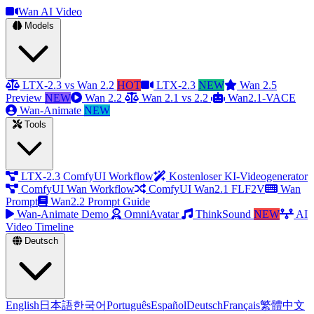
Wan AI Video
Models
LTX-2.3 vs Wan 2.2
HOT
LTX-2.3
NEW
Wan 2.5
Preview
NEW
Wan 2.2
Wan 2.1 vs 2.2
Wan2.1-VACE
Wan-Animate
NEW
Tools
LTX-2.3 ComfyUI Workflow
Kostenloser KI-Videogenerator
ComfyUI Wan Workflow
ComfyUI Wan2.1 FLF2V
Wan
Prompt
Wan2.2 Prompt Guide
Wan-Animate Demo
OmniAvatar
ThinkSound
NEW
AI
Video Timeline
Deutsch
English
日本語
한국어
Português
Español
Deutsch
Français
繁體中文