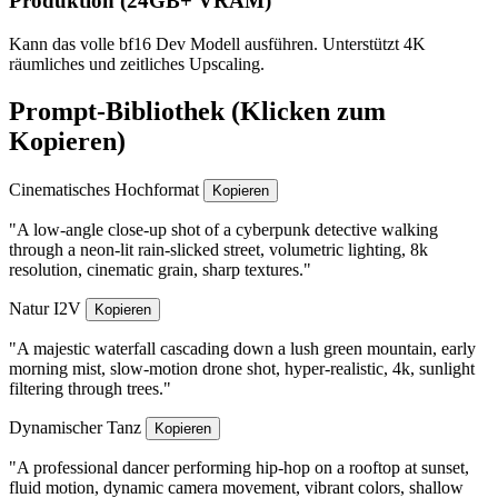
Produktion (24GB+ VRAM)
Kann das volle bf16 Dev Modell ausführen. Unterstützt 4K
räumliches und zeitliches Upscaling.
Prompt-Bibliothek (Klicken zum
Kopieren)
Cinematisches Hochformat
Kopieren
"A low-angle close-up shot of a cyberpunk detective walking
through a neon-lit rain-slicked street, volumetric lighting, 8k
resolution, cinematic grain, sharp textures."
Natur I2V
Kopieren
"A majestic waterfall cascading down a lush green mountain, early
morning mist, slow-motion drone shot, hyper-realistic, 4k, sunlight
filtering through trees."
Dynamischer Tanz
Kopieren
"A professional dancer performing hip-hop on a rooftop at sunset,
fluid motion, dynamic camera movement, vibrant colors, shallow