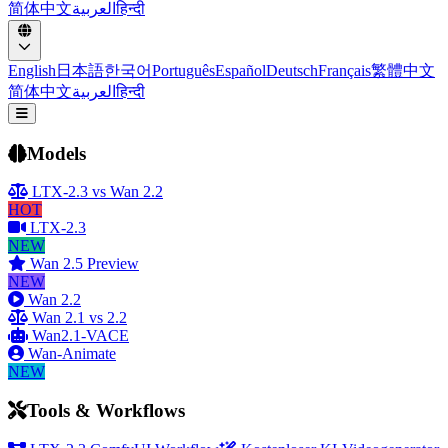
简体中文
العربية
हिन्दी
English
日本語
한국어
Português
Español
Deutsch
Français
繁體中文
简体中文
العربية
हिन्दी
Menü öffnen
Models
LTX-2.3 vs Wan 2.2
HOT
LTX-2.3
NEW
Wan 2.5 Preview
NEW
Wan 2.2
Wan 2.1 vs 2.2
Wan2.1-VACE
Wan-Animate
NEW
Tools & Workflows