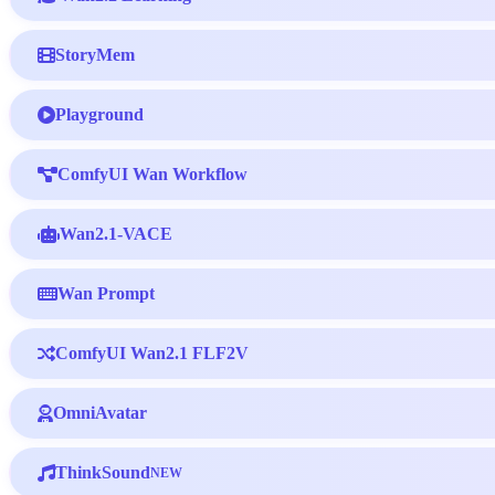
StoryMem
Playground
ComfyUI Wan Workflow
Wan2.1-VACE
Wan Prompt
ComfyUI Wan2.1 FLF2V
OmniAvatar
ThinkSound
NEW