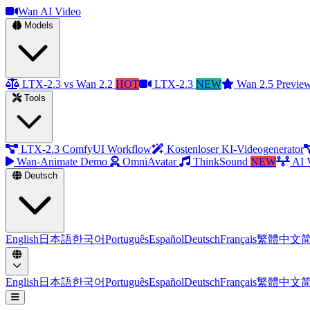
Wan AI Video
Models
LTX-2.3 vs Wan 2.2
HOT
LTX-2.3
NEW
Wan 2.5 Previe
Tools
LTX-2.3 ComfyUI Workflow
Kostenloser KI-Videogenerator
Wan-Animate Demo
OmniAvatar
ThinkSound
NEW
AI 
Deutsch
English
日本語
한국어
Português
Español
Deutsch
Français
繁體中文
English
日本語
한국어
Português
Español
Deutsch
Français
繁體中文
Menü öffnen