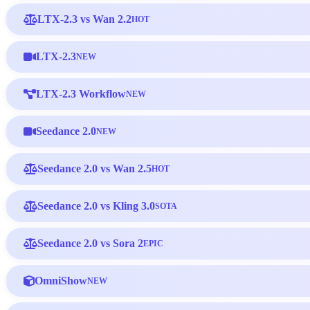
LTX-2.3 vs Wan 2.2
HOT
LTX-2.3
NEW
LTX-2.3 Workflow
NEW
Seedance 2.0
NEW
Seedance 2.0 vs Wan 2.5
HOT
Seedance 2.0 vs Kling 3.0
SOTA
Seedance 2.0 vs Sora 2
EPIC
OmniShow
NEW