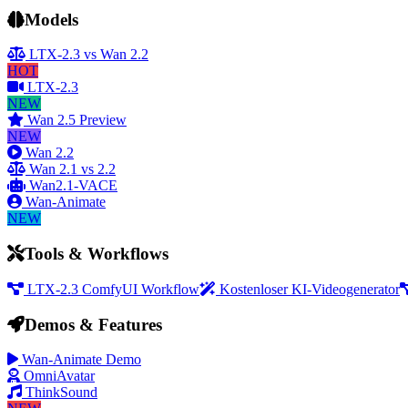
Models
LTX-2.3 vs Wan 2.2
HOT
LTX-2.3
NEW
Wan 2.5 Preview
NEW
Wan 2.2
Wan 2.1 vs 2.2
Wan2.1-VACE
Wan-Animate
NEW
Tools & Workflows
LTX-2.3 ComfyUI Workflow
Kostenloser KI-Videogenerator
Demos & Features
Wan-Animate Demo
OmniAvatar
ThinkSound