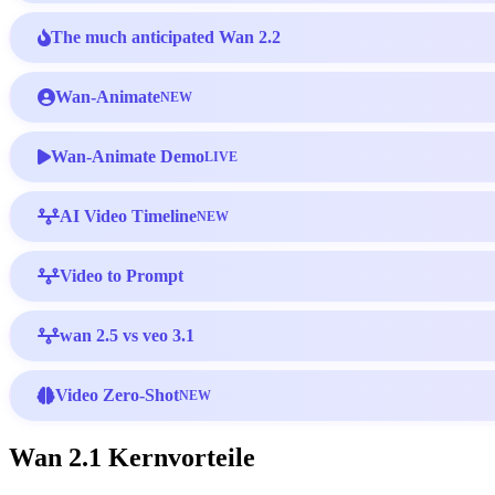
The much anticipated Wan 2.2
Wan-Animate
NEW
Wan-Animate Demo
LIVE
AI Video Timeline
NEW
Video to Prompt
wan 2.5 vs veo 3.1
Video Zero-Shot
NEW
Wan 2.1 Kernvorteile