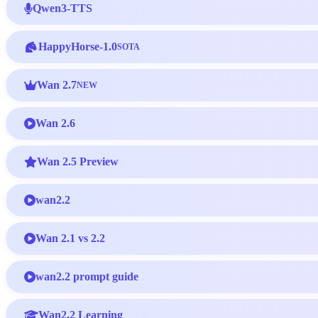
Qwen3-TTS
HappyHorse-1.0
SOTA
Wan 2.7
NEW
Wan 2.6
Wan 2.5 Preview
wan2.2
Wan 2.1 vs 2.2
wan2.2 prompt guide
Wan2.2 Learning