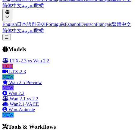
简体中文
العربية
हिन्दी
English
日本語
한국어
Português
Español
Deutsch
Français
繁體中文
简体中文
العربية
हिन्दी
打开主菜单
Models
LTX-2.3 vs Wan 2.2
HOT
LTX-2.3
NEW
Wan 2.5 Preview
NEW
Wan 2.2
Wan 2.1 vs 2.2
Wan2.1-VACE
Wan-Animate
NEW
Tools & Workflows