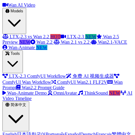
Wan AI Video
Models
LTX-2.3 vs Wan 2.2
HOT
LTX-2.3
NEW
Wan 2.5
Preview
NEW
Wan 2.2
Wan 2.1 vs 2.2
Wan2.1-VACE
Wan-Animate
NEW
Tools
LTX-2.3 ComfyUI Workflow
免费 AI 视频生成器
ComfyUI Wan Workflow
ComfyUI Wan2.1 FLF2V
Wan
Prompt
Wan2.2 Prompt Guide
Wan-Animate Demo
OmniAvatar
ThinkSound
NEW
AI
Video Timeline
简体中文
English
日本語
한국어
Português
Español
Deutsch
Français
繁體中文