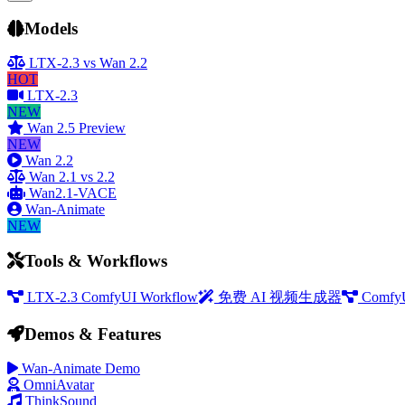
Models
LTX-2.3 vs Wan 2.2
HOT
LTX-2.3
NEW
Wan 2.5 Preview
NEW
Wan 2.2
Wan 2.1 vs 2.2
Wan2.1-VACE
Wan-Animate
NEW
Tools & Workflows
LTX-2.3 ComfyUI Workflow
免费 AI 视频生成器
Comfy
Demos & Features
Wan-Animate Demo
OmniAvatar
ThinkSound