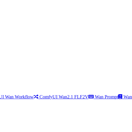
UI Wan Workflow
ComfyUI Wan2.1 FLF2V
Wan Prompt
Wan