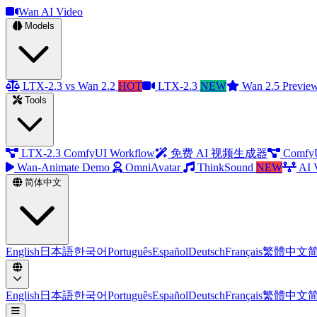
Wan AI Video
Models
LTX-2.3 vs Wan 2.2
HOT
LTX-2.3
NEW
Wan 2.5 Previe
Tools
LTX-2.3 ComfyUI Workflow
免费 AI 视频生成器
Comfy
Wan-Animate Demo
OmniAvatar
ThinkSound
NEW
AI 
简体中文
English
日本語
한국어
Português
Español
Deutsch
Français
繁體中文
English
日本語
한국어
Português
Español
Deutsch
Français
繁體中文
打开主菜单