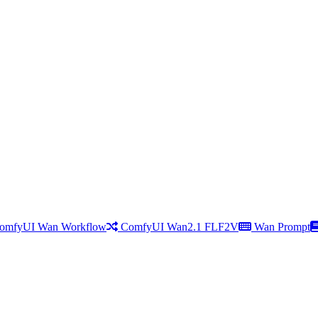
omfyUI Wan Workflow
ComfyUI Wan2.1 FLF2V
Wan Prompt