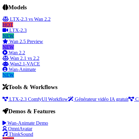
Models
LTX-2.3 vs Wan 2.2
HOT
LTX-2.3
NEW
Wan 2.5 Preview
NEW
Wan 2.2
Wan 2.1 vs 2.2
Wan2.1-VACE
Wan-Animate
NEW
Tools & Workflows
LTX-2.3 ComfyUI Workflow
Générateur vidéo IA gratuit
C
Demos & Features
Wan-Animate Demo
OmniAvatar
ThinkSound