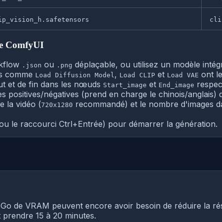
ip_vision_h.safetensors
cli
 de ComfyUI
rkflow
ou
déplaçable, ou utilisez un modèle inté
.json
.png
ds comme
,
et
ont le
Load Diffusion Model
Load CLIP
Load VAE
ut et de fin dans les nœuds
et
respec
Start_image
End_image
tes positives/négatives (prend en charge le chinois/anglais
e la vidéo (
recommandé) et le nombre d'images d
720x1280
ou le raccourci Ctrl+Entrée) pour démarrer la génération.
12 Go de VRAM peuvent encore avoir besoin de réduire la rés
t prendre 15 à 20 minutes.