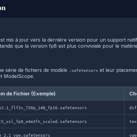
on
mis à jour vers la dernière version pour un support nati
ndis que la version fp8 est plus conviviale pour le matérie
e série de fichiers de modèle
et leur placemen
.safetensors
t ModelScope.
m de Fichier (Exemple)
Ch
n2.1_flf2v_720p_14B_fp16.safetensors
dif
t5_xxl_fp8_e4m3fn_scaled.safetensors
tex
n_2.1_vae.safetensors
vae