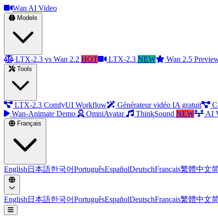
Wan AI Video
Models
LTX-2.3 vs Wan 2.2
HOT
LTX-2.3
NEW
Wan 2.5 Previe
Tools
LTX-2.3 ComfyUI Workflow
Générateur vidéo IA gratuit
C
Wan-Animate Demo
OmniAvatar
ThinkSound
NEW
AI 
Français
English
日本語
한국어
Português
Español
Deutsch
Français
繁體中文
English
日本語
한국어
Português
Español
Deutsch
Français
繁體中文
Ouvrir le menu