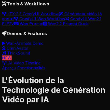
Tools & Workflows
LTX-2.3 ComfyUI Workflow
Générateur vidéo IA
gratuit
ComfyUI Wan Workflow
ComfyUI Wan2.1
FLF2V
Wan Prompt
Wan2.2 Prompt Guide
Demos & Features
Wan-Animate Demo
OmniAvatar
ThinkSound
NEW
AI Video Timeline
Aperçu
Fonctionnalités
L'Évolution de la
Technologie de Génération
Vidéo par IA