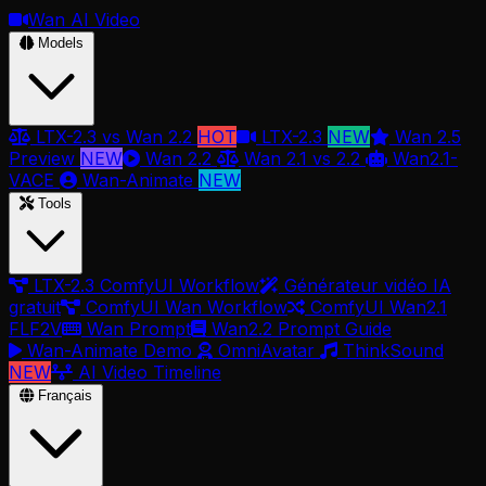
Wan AI Video
Models
LTX-2.3 vs Wan 2.2
HOT
LTX-2.3
NEW
Wan 2.5
Preview
NEW
Wan 2.2
Wan 2.1 vs 2.2
Wan2.1-
VACE
Wan-Animate
NEW
Tools
LTX-2.3 ComfyUI Workflow
Générateur vidéo IA
gratuit
ComfyUI Wan Workflow
ComfyUI Wan2.1
FLF2V
Wan Prompt
Wan2.2 Prompt Guide
Wan-Animate Demo
OmniAvatar
ThinkSound
NEW
AI Video Timeline
Français