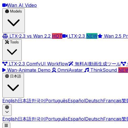
Wan AI Video
Models
LTX-2.3 vs Wan 2.2
HOT
LTX-2.3
NEW
Wan 2.5 P
Tools
LTX-2.3 ComfyUI Workflow
無料AI動画生成ツール
Wan-Animate Demo
OmniAvatar
ThinkSound
NE
日本語
English
日本語
한국어
Português
Español
Deutsch
Français
繁
English
日本語
한국어
Português
Español
Deutsch
Français
繁
メニューを開く