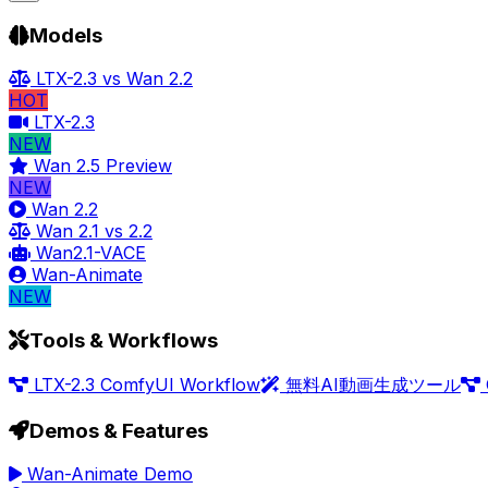
Models
LTX-2.3 vs Wan 2.2
HOT
LTX-2.3
NEW
Wan 2.5 Preview
NEW
Wan 2.2
Wan 2.1 vs 2.2
Wan2.1-VACE
Wan-Animate
NEW
Tools & Workflows
LTX-2.3 ComfyUI Workflow
無料AI動画生成ツール
Demos & Features
Wan-Animate Demo